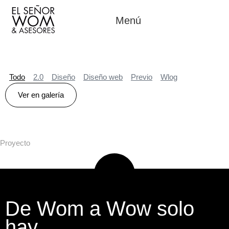
Menú
Todo
2.0
Diseño
Diseño web
Previo
Wlog
Ver en galería
Proyecto
De Wom a Wow solo
hay