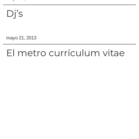
Dj’s
mayo 21, 2013
El metro currículum vitae
mayo 13, 2013
Percibir lo que no ves, ni
oyes, ni tocas…
mayo 10, 2013