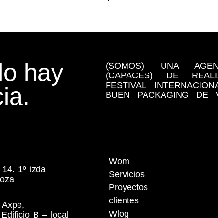
o hay
(SOMOS) UNA AGE
(CAPACES) DE REA
FESTIVAL INTERNACIO
ia.
BUEN PACKAGING DE V
Wom
 14. 1º izda
Servicios
goza
Proyectos
clientes
 Axpe,
Wlog
Edificio B – local