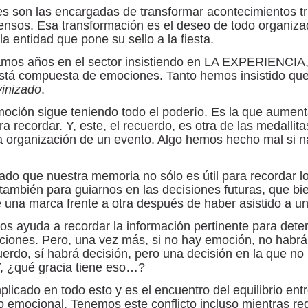
 son las encargadas de transformar acontecimientos tri
ensos. Esa transformación es el deseo de todo organiza
la entidad que pone su sello a la fiesta.
vamos años en el sector insistiendo en LA EXPERIENCIA,
está compuesta de emociones. Tanto hemos insistido que
vinizado
.
moción sigue teniendo todo el poderío. Es la que aumen
a recordar. Y, este, el recuerdo, es otra de las medallita
a organización de un evento. Algo hemos hecho mal si n
do que nuestra memoria no sólo es útil para recordar lo
también para guiarnos en las decisiones futuras, que bi
e una marca frente a otra después de haber asistido a u
s ayuda a recordar la información pertinente para dete
ciones. Pero, una vez más, si no hay emoción, no habrá
uerdo, sí habrá decisión, pero una decisión en la que n
Y, ¿qué gracia tiene eso…?
licado en todo esto y es el encuentro del equilibrio entr
 lo emocional. Tenemos este conflicto incluso mientras r