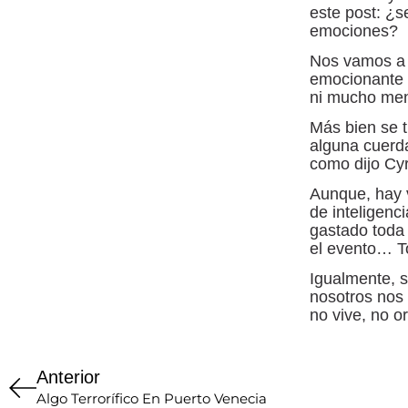
este post: ¿s
emociones?
Nos vamos a 
emocionante y
ni mucho me
Más bien se t
alguna cuerda
como dijo Cy
Aunque, hay v
de inteligen
gastado toda
el evento… T
Igualmente, si
nosotros nos
no vive, no o
Anterior
Algo Terrorífico En Puerto Venecia