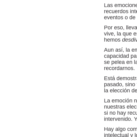
Las emociones
recuerdos int
eventos o de 
Por eso, lle
vive, la que 
hemos
desdi
Aun así, la e
capacidad par
se pelea en l
recordarnos.
Está demostra
pasado, sino 
la elección d
La emoción no
nuestras elec
si no hay rec
intervenido. 
Hay algo comp
intelectual y