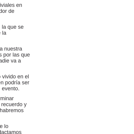
viales en
dor de
 la que se
 la
ta nuestra
s por las que
adie va a
 vivido en el
en podría ser
n evento.
rminar
 recuerdo y
o habremos
e lo
edactamos