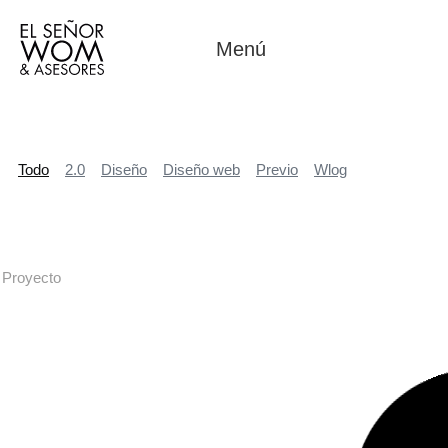
Menú
Todo
2.0
Diseño
Diseño web
Previo
Wlog
Proyecto