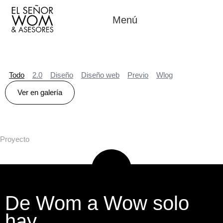
Menú
Todo
2.0
Diseño
Diseño web
Previo
Wlog
Ver en galería
Proyecto
De Wom a Wow solo
hay