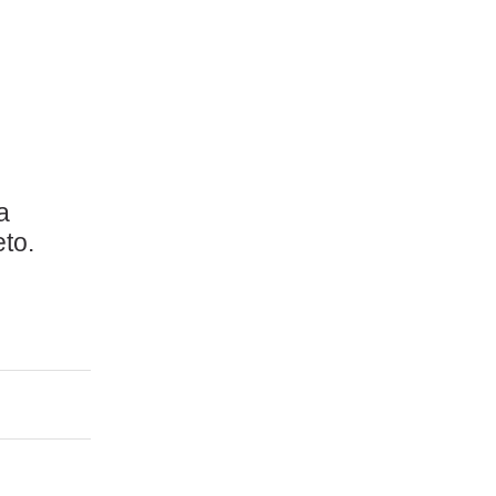
a
to.