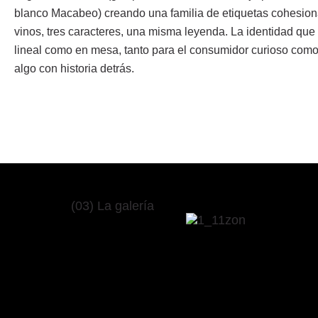
blanco Macabeo) creando una familia de etiquetas cohesion
vinos, tres caracteres, una misma leyenda. La identidad qu
lineal como en mesa, tanto para el consumidor curioso com
algo con historia detrás.
(03) La galería