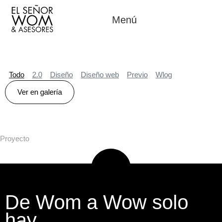
Menú
Todo
2.0
Diseño
Diseño web
Previo
Wlog
Ver en galería
Proyecto
De Wom a Wow solo
hay