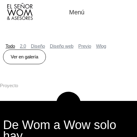
Menú
Todo
2.0
Diseño
Diseño web
Previo
Wlog
Ver en galería
Proyecto
De Wom a Wow solo
hay