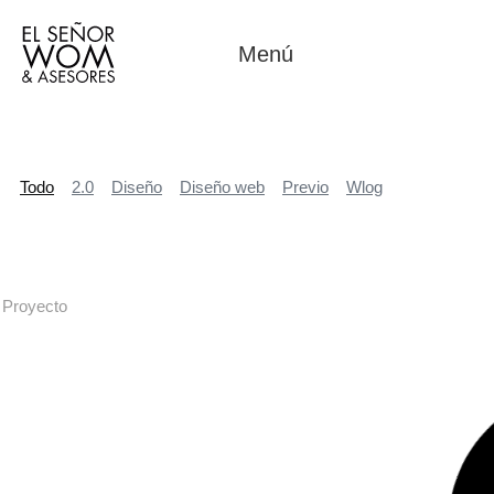
Menú
Todo
2.0
Diseño
Diseño web
Previo
Wlog
Proyecto