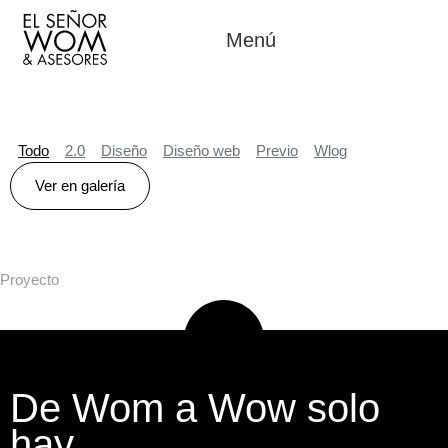
Menú
Todo
2.0
Diseño
Diseño web
Previo
Wlog
Ver en galería
Proyecto
De Wom a Wow solo
hay