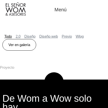
Menú
Todo
2.0
Diseño
Diseño web
Previo
Wlog
Ver en galería
Proyecto
De Wom a Wow solo
hay