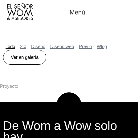
Menú
Todo
2.0
Diseño
Diseño web
Previo
Wlog
Ver en galería
Proyecto
De Wom a Wow solo
hay