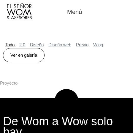
Menú
Todo
2.0
Diseño
Diseño web
Previo
Wlog
Ver en galería
Proyecto
De Wom a Wow solo
hay