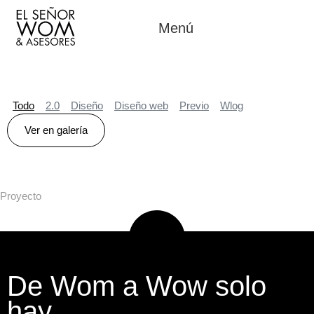
Menú
Todo
2.0
Diseño
Diseño web
Previo
Wlog
Ver en galería
Proyecto
De Wom a Wow solo
hay