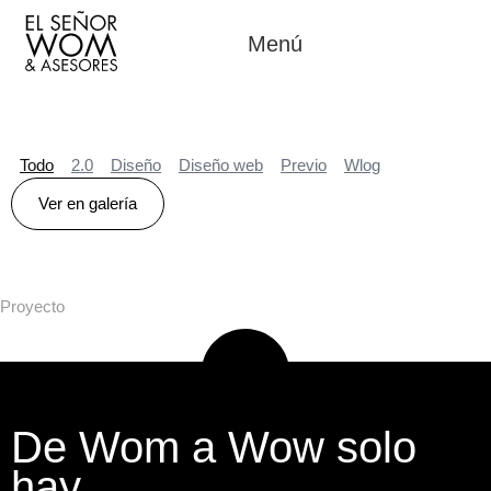
Menú
Todo
2.0
Diseño
Diseño web
Previo
Wlog
Ver en galería
Proyecto
De Wom a Wow solo
hay