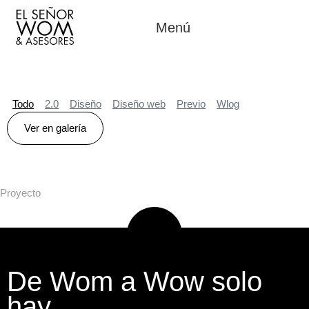
Menú
Todo
2.0
Diseño
Diseño web
Previo
Wlog
Ver en galería
Proyecto
De Wom a Wow solo
hay