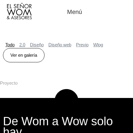
Menú
Todo
2.0
Diseño
Diseño web
Previo
Wlog
Ver en galería
Proyecto
De Wom a Wow solo
hay