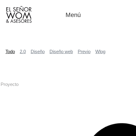
Menú
Todo
2.0
Diseño
Diseño web
Previo
Wlog
Proyecto