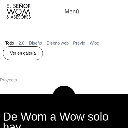
Menú
Todo
2.0
Diseño
Diseño web
Previo
Wlog
Ver en galería
Proyecto
De Wom a Wow solo
hay