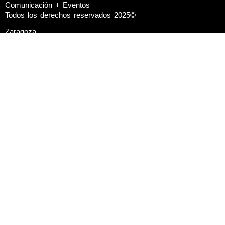
Comunicación + Eventos
Todos los derechos reservados 2025©
Zaragoza.
Don jaime 1, 14. 1º izda
50001, zaragoza
Bilbao
C/ Ribera de Axpe,
Etobirdea 11 Edificio B – local 212
48950, Erandio (Bizkaia)
Wom
Servicios
Proyectos
clientes
Wlog
Agente digitalizador (kit digital)
Política de privacidad
Aviso legal
Síguenos en: