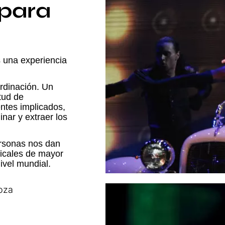
para
 una experiencia
rdinación. Un
tud de
ntes implicados,
nar y extraer los
ersonas
nos dan
sicales de mayor
vel mundial.
oza