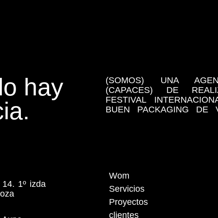
o hay
(SOMOS) UNA AGE
(CAPACES) DE REA
FESTIVAL INTERNACIO
ia.
BUEN PACKAGING DE V
Wom
 14. 1º izda
Servicios
goza
Proyectos
clientes